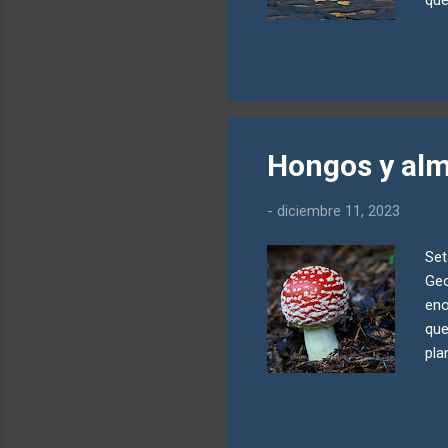
exp
Seg
ene
más
enc
tie
Hongos y al
Cel
fue
-
diciembre 11, 2023
med
Set
Geo
eno
que
pla
apr
com
sim