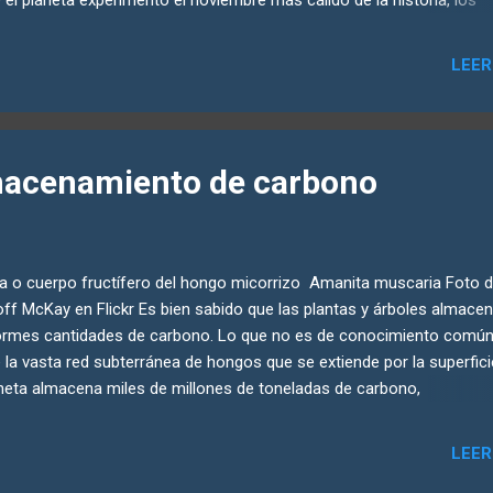
ertos de todo el mundo hicieron la llamada a principios de diciembre
ún el Servicio de Cambio Climático Copérnico de la Unión Europea ,
LEER
ro a noviembre de 2023, las temperaturas medias mundiales fueron
 altas jamás registradas: 1.46 grados Celsius (2.6 grados Fahrenhei
ima del promedio preindustrial. Dado que el Acuerdo Climático de Pa
ne como objetivo mantener el calentamiento por debajo de 1.5 grad
macenamiento de carbono
sius, 2023 ha sido un año alarmantemente caluroso. El propio novi
 1.75 grados más cálido que el promedio preindustrial. La temperatu
ia del aire en la superficie d...
a o cuerpo fructífero del hongo micorrizo Amanita muscaria Foto 
ff McKay en Flickr Es bien sabido que las plantas y árboles almace
rmes cantidades de carbono. Lo que no es de conocimiento común
 la vasta red subterránea de hongos que se extiende por la superfici
neta almacena miles de millones de toneladas de carbono,
oximadamente el equivalente al 36% de las emisiones globales anua
bustibles fósiles. Estos hongos micorrizos forman relaciones
LEER
bióticas con casi todas las plantas terrestres. Los hongos transpor