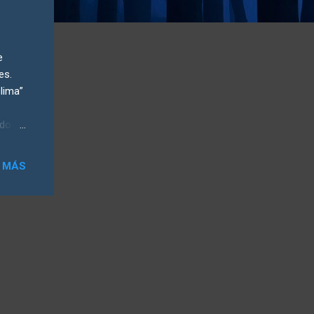
e
es.
clima”
ndos
de
cidad
 MÁS
o, el
egún
% de
a
ncias