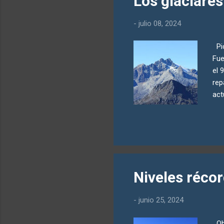
Los glaciare
de 
gén
-
julio 08, 2024
tod
Pic
Fue
el 
rep
act
con
des
gla
gla
gla
gla
Niveles réco
And
Chi
-
junio 25, 2024
mon
Obs