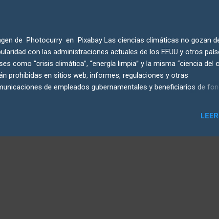
gen de Photocurry en Pixabay Las ciencias climáticas no gozan d
ularidad con las administraciones actuales de los EEUU y otros país
ses como “crisis climática”, “energía limpia” y la misma “ciencia del 
án prohibidas en sitios web, informes, regulaciones y otras
unicaciones de empleados gubernamentales y beneficiarios de fo
erales. Una vez más, Estados Unidos da la espalda a los esfuerzos 
igación del cambio climático y verá drásticamente reducida su capa
LEER
a prever desastres y evitar sus peores consecuencias. Mientras tant
entamiento global continúa, y el planeta no puede retirarse de sus
ctos. El año más caluroso en casi dos siglos se registró en 2024. S
nuevo informe de la Organización Meteorológica Mundial, hay un 80
babilidad de que al menos uno de los próximos cuatro años supere 
4 como el año más cálido registrado. Es probable que las consecue
 calentamiento varíen mucho en distin...