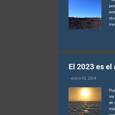
pes
ent
réc
mes
fue
más
dur
Ind
niv
ppm
El 2023 es el
últ
con
-
enero 02, 2024
2 a
Pue
via
de 
más
que