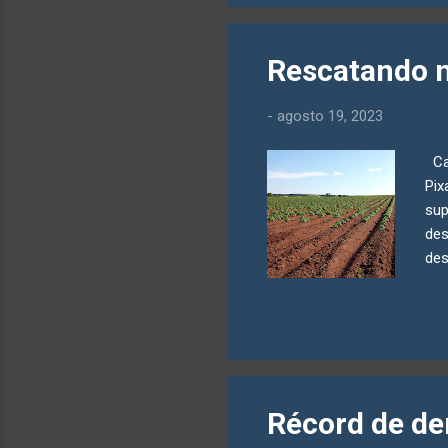
car
sus
for
Rescatando n
car
int
-
agosto 19, 2023
pro
Cam
Pix
sup
des
des
el 
ton
hec
10 
25 
una
Récord de der
tas