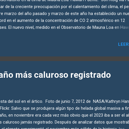
ar de la creciente preocupación por el calentamiento del clima, el p
re marzo del año pasado y marzo de este año ha establecido un nu
ord en el aumento de la concentración de CO 2 atmosférico en 12
es. El nuevo nivel, medido en el Observatorio de Mauna Loa en Hawá
 casi 5 partes por millón más alto que el nivel del año pasado, alca
 de 426 partes por millón. Los niveles de CO 2 promediaron 280 p
LEER
ante los últimos 800,000 años hasta que comenzó la Revolución
ustrial y las personas empezaron a quemar combustibles fósiles. L
eles comenzaron a medirse en Mauna Loa en 1958, cuando eran de 
. Entre 1958 y 2005, el nivel de CO2 aumentó a 380 ppm. Durante lo
 año más caluroso registrado
imos 19 años, la cantidad de CO2 ha seguido aumentando rápidament
 ella, las temperaturas globales. Curva de Keeling: concentraciones
tmosférico medidas en Mauna Loa, Hawa...
sta del sol en el ártico. Foto de junio 7, 2012 de NASA/Kathryn Ha
 Flickr. Salvo que se produjera algún tipo de helada global masiva a fi
año, en noviembre era cada vez más obvio que el 2023 iba a ser el 
 caluroso jamás registrado. Después de analizar datos que mostra
 el planeta experimentó el noviembre más cálido de la historia, los