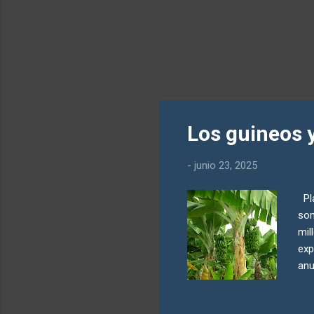
Los guineos y
-
junio 23, 2025
Pla
son
mil
exp
anu
tro
nac