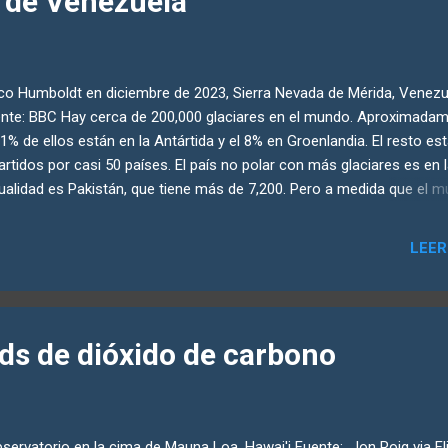
s de Venezuela
rosa" (rosewood) abarca múltiples especies de árboles, la mayoría d
ero Dalbergia (familia Fabaceae) , las existencias mundiales de casi
as ellas se han agotado...
o Humboldt en diciembre de 2023, Sierra Nevada de Mérida, Venezu
nte: BBC Hay cerca de 200,000 glaciares en el mundo. Aproximada
91% de ellos están en la Antártida y el 8% en Groenlandia. El resto es
artidos por casi 50 países. El país no polar con más glaciares es en 
ualidad es Pakistán, que tiene más de 7,200. Pero a medida que el 
tinúa calentándose, los glaciares se están reduciendo y muchos es
apareciendo por completo. Venezuela, que alguna vez tuvo seis
LEER
ciares, se ha convertido en el primer país de América en perder todo
ciares. Se considera que Eslovenia fue el primer país en perder sus
ciares en tiempos modernos, quizás hace unos 30 años. El deshielo
cial ha empeorado durante la última década en toda la cordillera de l
rds de dióxido de carbono
es, que abarca partes de Colombia, Venezuela, Bolivia, Ecuador, Per
le y Argentina. Gracias a las altas elevaciones (>5,000 msnm) de las
tañas de Venezuela, se encontraban en este p...
ervatorio en la cima de Mauna Loa. Hawai'i Fuente: Jon Roig via Fli