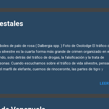
a acuminata ) domina las exportaciones comerciales, representan
ca del 47% de la producción mundial. Sin embargo, los guineos Cave
 altamente susceptible a enfermedades como la fusariosis del ban
 de Panamá , lo que ha motivado esfuerzos continuos para desarrol
estales
ernativas resistentes. La propagación de estas enfermedades se ve
avada por el cambio climático, que altera las condiciones de cultivo 
ilita las plantas de guineo. A...
oles de palo de rosa ( Dalbergia spp. ) Foto de Oxolodge El tráfico 
a silvestre es la cuarta forma más grande de crimen organizado en e
do, solo detrás del tráfico de drogas, la falsificación y la trata de
sonas. Cuando escuchamos sobre el tráfico de vida silvestre, pen
el marfil de elefante, cuernos de rinoceronte, las partes de tigre y
ilares. Sin embargo, los llamados crímenes forestales, que incluyen 
ta furtiva de árboles protegidos y la tala ilegal, generaron entre $30 m
LEER
lones y $100 mil millones durante el período 2014-2018. Un informe d
iones Unidas de 2020 estimó que el comercio ilegal únicamente de 
rosa representó más del 40% del valor de todas las especies trafica
to animales como vegetales, durante ese tiempo. Aunque el término