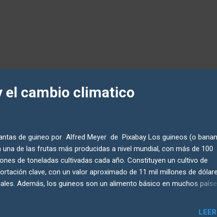
 el cambio climatico
ntas de guineo por Alfred Meyer de Pixabay Los guineos (o bana
 una de las frutas más producidas a nivel mundial, con más de 100
lones de toneladas cultivadas cada año. Constituyen un cultivo de
ortación clave, con un valor aproximado de 11 mil millones de dólar
ales. Además, los guineos son un alimento básico en muchos país
picales, desempeñando un papel vital tanto en las economías de est
iones como en la seguridad alimentaria global. La variedad Cavendis
LEER