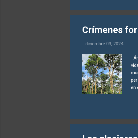
Mus
cer
son
mal
Crímenes for
alt
agr
-
diciembre 03, 2024
deb
Árb
vid
mun
per
en 
sim
cor
mil
Nac
de 
tan