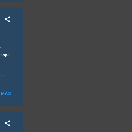
e
equipo
de
 capa
ños,
. De
 MÁS
entre
ión es
ún
 esta