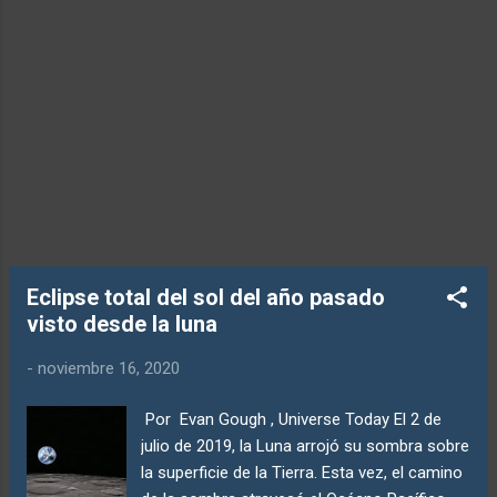
grillos comienzan a cantar y aves acuden a
sus sitios de dormir. En la ciudad los
bombillos de las calles se encienden
automáticamente, al "notar" que ya es de
noche. Lamentablemente ésto ocurre por
sólo un par de minutos, pues la sombra de la
luna viaja, sob...
Eclipse total del sol del año pasado
visto desde la luna
-
noviembre 16, 2020
Por Evan Gough , Universe Today El 2 de
julio de 2019, la Luna arrojó su sombra sobre
la superficie de la Tierra. Esta vez, el camino