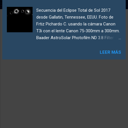
d
Secuencia del Eclipse Total de Sol 2017
a
desde Gallatin, Tennessee, EEUU. Foto de
s
Frtiz Pichardo C. usando la cámara Canon
T3i con el lente Canon 75-300mm a 300mm.
Baader AstroSolar Photofilm ND 3.8 Filter
Indudablemente presenciar un eclipse total
de Sol es una experiencia inolvidable. No es
LEER MÁS
fácil observarlo, a diferencia de otros
eclipses, pues ocurren muy
esporádicamente a través del globo, y
muchas veces sobre los océanos. La
experiencia del eclipse es algo más que la
parte visual del fenómeno. Es una
experiencia del cuerpo completo, pues todo
el paisaje soleado, alrededor al espectador,
se convierte repentinamente en un paisaje
nocturno. Se puede detectar una
disminución en la temperatura del aire, los