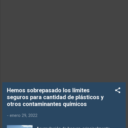
asegurar que los insectos vitales prosperen.
La investigadora principal, la Dra. Charlie
Outhwaite de UCL, dijo que la pérdida de
poblaciones de insectos podría ser
perjudicial no sólo para el medio ambiente
natural, sino también para "la salud humana
y la seguridad alimentaria, particularmente
con la pérdida de...
Hemos sobrepasado los límites
seguros para cantidad de plásticos y
otros contaminantes químicos
-
enero 29, 2022