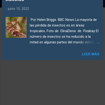
d
a
-
junio 10, 2022
s
Por Helen Briggs. BBC News La mayoría de
las pérdida de insectos es en áreas
tropicales. Foto de ElinaElena de Pixabay El
número de insectos se ha reducido a la
mitad en algunas partes del mundo debido al
cambio climático y la agricultura intensiva,
según un estudio reciente. Las presiones
LEER MÁS
combinadas del calentamiento global y la
agricultura están provocando una
"disminución sustancial" de insectos en todo
el mundo, según investigadores del Reino
Unido. Dicen que debemos reconocer las
amenazas que representamos para los
insectos, antes de que algunas especies se
pierdan para siempre. Pero preservar el
hábitat para la naturaleza podría ayudar a