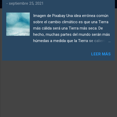
d
-
septiembre 25, 2021
a
Imagen de Pixabay Una idea errónea común
s
sobre el cambio climático es que una Tierra
más cálida será una Tierra más seca. De
hecho, muchas partes del mundo serán más
húmedas a medida que la Tierra se caliente.
Esta tendencia ya se ha observado en
algunas partes de Estados Unidos. Según el
LEER MÁS
Informe anual sobre el clima de EE. UU. Del
NCEI, 2019 fue el segundo año más húmedo
registrado en los Estados Unidos, con una
precipitación anual total de apenas 0.46
centímetros por debajo del récord
establecido en 1973. ¿Por qué un mundo
más cálido puede ser un mundo más
húmedo? "Es complicado, porque la
precipitación es el resultado final de varios
ingredientes y procesos atmosféricos",