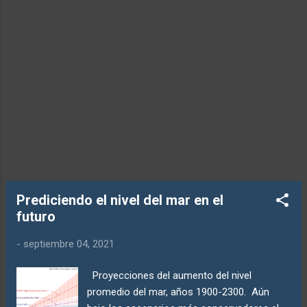
según Deke Arndt, Jefe de la División de
Servicios y Ciencias Climáticas del NCEI.
"Pero para simplificar: una atmósfera más
cálida puede contener más vapor de agua, y
una atmósfera con más vapor de agua
puede producir más precipitación". En
pocas palabras, los volúmenes de
precipitación au...
Prediciendo el nivel del mar en el
futuro
-
septiembre 04, 2021
Proyecciones del aumento del nivel
promedio del mar, años 1900-2300. Aún