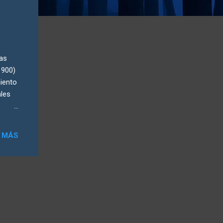
ras
1900)
iento
ales
 datos
uperar
 MÁS
ta la
de
e
e las
 Las
por