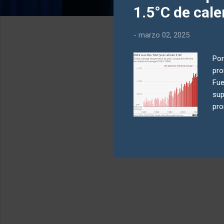
a
1.5°C de cal
d
a
-
marzo 02, 2025
s
Por
pro
Fue
sup
pro
Cop
glo
est
fec
1.5
var
emi
tem
enc