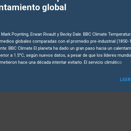
entamiento global
 Mark Poynting, Erwan Rivault y Becky Dale. BBC Climate Temperatu
medios globales comparadas con el promedio pre-industrial (1850-
nte: BBC Climate El planeta ha dado un gran paso hacia un calentam
erior a 1.5°C, según nuevos datos, a pesar de que los líderes mundi
metieron hace una década intentar evitarlo. El servicio climático
ernicus de la Unión Europea, uno de los principales proveedores de
bales, informó el viernes que 2024 fue el primer año calendario en s
LEER
e umbral simbólico, además de ser el año más cálido registrado has
ha. Esto no significa que se haya superado el objetivo internacional 
°C, ya que dicho límite se refiere a un promedio a largo plazo durant
ias décadas. Sin embargo, nos acerca más a ese punto crítico, ya qu
siones de combustibles fósiles continúan calentando la atmósfera.
peraturas medias globales de 2024 fueron aproximadamente 1.6°C 
ima de las del período preindustri...