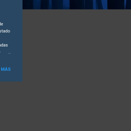
de
estado
adas
y
año
o en
 MÁS
tán en
ropa,
ales
formes