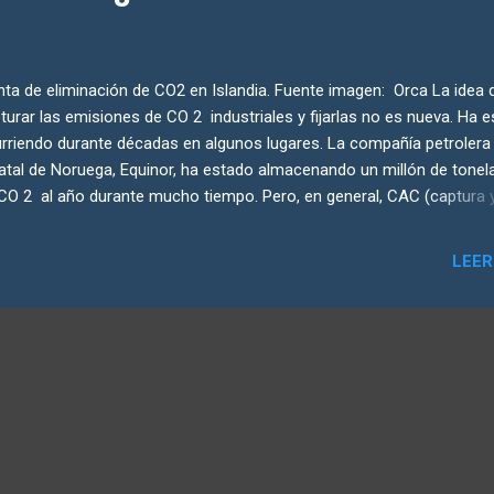
nta de eliminación de CO2 en Islandia. Fuente imagen: Orca La idea 
turar las emisiones de CO 2 industriales y fijarlas no es nueva. Ha 
rriendo durante décadas en algunos lugares. La compañía petrolera
atal de Noruega, Equinor, ha estado almacenando un millón de tonel
CO 2 al año durante mucho tiempo. Pero, en general, CAC (captura 
acenamiento de carbono) ha tenido un uso muy limitado. Hasta el 
ado, sólo había unos 30 proyectos a gran escala en funcionamient
LEER
o el mundo, que capturaban solo el 0.1 % de las emisiones globales.
ra hay un interés creciente en CAC y muchos proyectos nuevos es
cha. Una combinación de aumento de los precios del carbono en Eu
nciones fiscales para CAC en los EE.UU., metas nacionales de cero
siones netas y la creciente necesidad de reducir las emisiones glob
án impulsando el aumento de las actividades de CAC. Si bien los in
ientes del Panel Intergube...