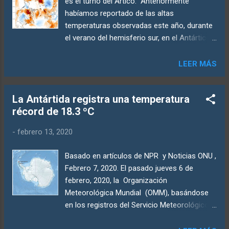
es el turno del Ártico. Anteriormente
habíamos reportado de las altas
temperaturas observadas este año, durante
el verano del hemisferio sur, en el Antártico.
Also similar se está observando, ahora, en el
hemisferio norte. Desviación de las
LEER MÁS
temperaturas sobre el Ártico con respecto
al promedio, en los días alrededor del
La Antártida registra una temperatura
solsticio de verano. (Climate Reanalyzer) La
récord de 18.3 ºC
zona comprendida dentro del círculo polar
Ártico sigue aportando datos asombrosos
-
febrero 13, 2020
con temperaturas que llegan a ubicarse a
más de 10°C respecto de los valores
Basado en artículos de NPR y Noticias ONU ,
promedios. Este tipo de situación viene
Febrero 7, 2020. El pasado jueves 6 de
teniendo una recurrencia prácticamente
febrero, 2020, la Organización
todos los años en esta década, lo que
Meteorológica Mundial (OMM), basándose
permite analizar su relación con el
en los registros del Servicio Meteorológico
calentamiento global. Lo cierto es que ahora,
Nacional de Argentina, informó este viernes
un pueblo de Rusia registró una temperatura