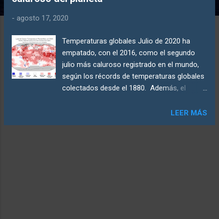
d
a
-
agosto 17, 2020
s
Temperaturas globales Julio de 2020 ha
empatado, con el 2016, como el segundo
julio más caluroso registrado en el mundo,
según los récords de temperaturas globales
colectados desde el 1880. Además, el
hemisferio norte experimentó su julio más
caluroso, superando su récord anterior
LEER MÁS
establecido en 2019. Temperaturas de Julio
2020 en percentiles. Los colores
(categorías) indican separación desde el
promedio (blanco). Fuente de image NOAA
La temperatura global de julio de 2020 fue de
16.72 °C (62.06 °F) o 0.92 °C (1.66 °F) por
encima del promedio del siglo 20 -
empatando con 2016 como el segundo julio
más caluroso registrado. La temperatura