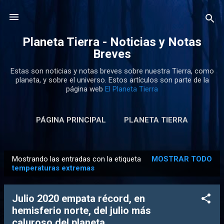
Ir al contenido principal
Planeta Tierra - Noticias y Notas
Breves
Estas son noticias y notas breves sobre nuestra Tierra, como
planeta, y sobre el universo. Estos artículos son parte de la
página web
El Planeta Tierra
PÁGINA PRINCIPAL
PLANETA TIERRA
Mostrando las entradas con la etiqueta
MOSTRAR TODO
E
temperaturas extremas
n
t
Julio 2020 empata récord, en
r
hemisferio norte, del julio más
a
caluroso del planeta