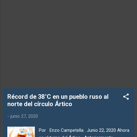
promedio combinada de la superficie
terrestre y oceánica para el hemisferio
norte, la más alta jamás registrada en julio,
fue de 1.18 °C (2.12 °F) un valor sin
precedentes, por encima del promedio. La
temperatura combinada superó a julio de
2019 en 0.08 °C (0.14 °F). Las temperaturas
récord de julio se extendieron po...
Récord de 38°C en un pueblo ruso al
norte del círculo Ártico
-
junio 27, 2020
Por Enzo Campetella . Junio 22, 2020 Ahora