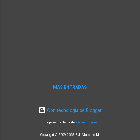
roca, como granito, arenisca o piedra caliza.
La erosión rompe los dos componentes
principales del granito: cuarzo y feldespato.
Cuando el cuarzo, que es un mineral de
color claro a base de sílice, alcanza el
tamaño correcto, el cuarzo se considera
arena. ...
MÁS ENTRADAS
Con tecnología de Blogger
Imágenes del tema de
Radius Images
Copyright © 2009-2025 E.J. Marcano M.