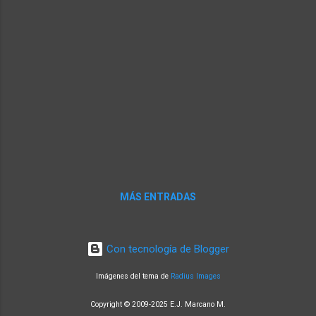
investigación de la Universidad de
Massachusetts-Amherst , esta tasa rápida e
insostenible de erosión del suelo puede
reducirse drásticamente utilizando un
método agrícola que ya se practica: la
agricultura sin labranza. Este método, que
actualme...
MÁS ENTRADAS
Con tecnología de Blogger
Imágenes del tema de
Radius Images
Copyright © 2009-2025 E.J. Marcano M.