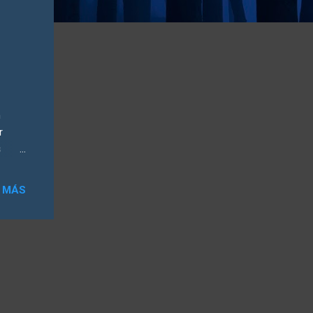
n
r
s
o
ar su
 MÁS
ado de
ución
do que
aurar