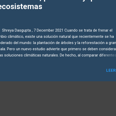
 ecosistemas
 Shreya Dasgupta , 7 December 2021 Cuando se trata de frenar el
bio climático, existe una solución natural que recientemente se ha
derado del mundo: la plantación de árboles y la reforestación a gra
ala. Pero un nuevo estudio advierte que primero se deben considera
as soluciones climáticas naturales. De hecho, al comparar diferente
uciones climáticas naturales (NCS) contra cuatro criterios, el estudi
pone una jerarquía: proteger los ecosistemas primero, luego mejor
LEER
tión y finalmente restaurarlos. Forrest Fleischman, profesor asoci
Universidad de Minnesota, EE. UU., dice “Se está invirtiendo una gran
tidad de tiempo, energía y retórica en la restauración como una sol
mática de bajo costo, mientras que los científicos han estado dicien
teger los ecosistemas existentes es la solución climática de alta
oridad. Generalmente es mucho más económico y confiable que rest
 dañados. Lo que ...