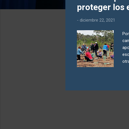
a
proteger los
d
a
-
diciembre 22, 2021
s
Por
cam
apo
esc
otr
sol
pro
ges
la 
can
cli
pro
pri
los