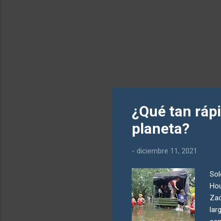
¿Qué tan ráp
planeta?
-
diciembre 11, 2021
Sol
Hou
Zac
lar