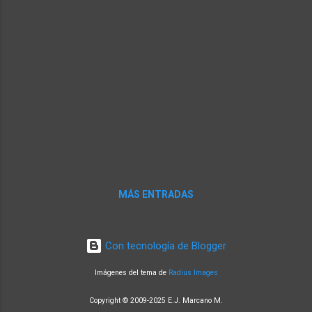
alargada de vapor de agua—característica de
los ríos atmosféricos—había llegado a la
costa oeste de América del Norte después
de cruzar el Pacífico desde el sudeste
asiático. Cuando los ríos atmosféricos
llegan a tierra, suelen liberar ese vapor de
agua en forma de...
MÁS ENTRADAS
Con tecnología de Blogger
Imágenes del tema de
Radius Images
Copyright © 2009-2025 E.J. Marcano M.