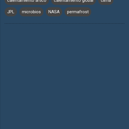
calentamiento ártico
calentamiento global
clima
JPL
microbios
NASA
permafrost