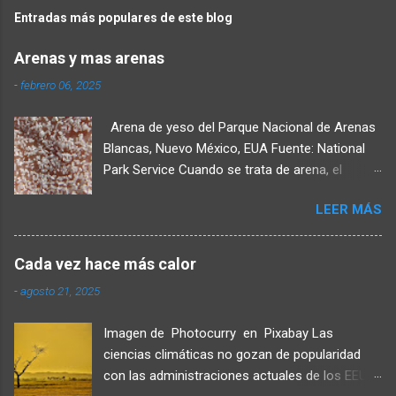
Entradas más populares de este blog
Arenas y mas arenas
-
febrero 06, 2025
Arena de yeso del Parque Nacional de Arenas
Blancas, Nuevo México, EUA Fuente: National
Park Service Cuando se trata de arena, el
tamaño es lo que importa. Esto se debe a que
LEER MÁS
la arena se define como cualquier mineral entre
0.065 milímetros y 2 milímetros de diámetro,
que es aproximadamente el ancho de una
Cada vez hace más calor
moneda de cinco centavos. El hecho de que la
-
agosto 21, 2025
arena pueda estar compuesta por cualquier
mineral proporciona infinitas combinaciones de
Imagen de Photocurry en Pixabay Las
arena. Hay dos tipos generales de arena: arena
ciencias climáticas no gozan de popularidad
mineral y arena orgánica . Las arenas minerales
con las administraciones actuales de los EEUU
se forman por procesos geológicos. La mayor